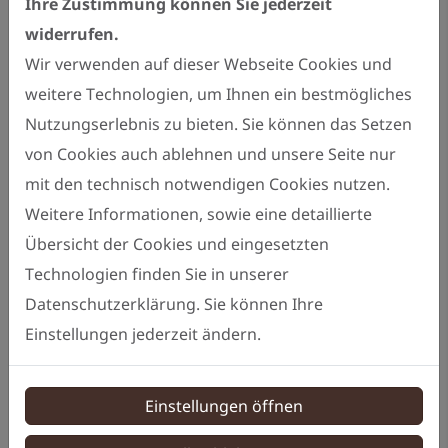
Ihre Zustimmung können Sie jederzeit
Stil passen.
widerrufen.
Vielfältige Designs:
Egal, ob Sie einen
Wir verwenden auf dieser Webseite Cookies und
modernen, klassischen, rustikalen oder
weitere Technologien, um Ihnen ein bestmögliches
zeitlosen Stil bevorzugen, unsere
Nutzungserlebnis zu bieten. Sie können das Setzen
Tischler können eine breite Palette von
von Cookies auch ablehnen und unsere Seite nur
Designs umsetzen, um Ihren
mit den technisch notwendigen Cookies nutzen.
Geschmack und Ihre Ästhetik zu treffen.
Weitere Informationen, sowie eine detaillierte
Hochwertige Materialien:
Wir
Übersicht der Cookies und eingesetzten
verwenden nur hochwertige Hölzer und
Technologien finden Sie in unserer
Materialien, um sicherzustellen, dass
Datenschutzerklärung. Sie können Ihre
Ihre Möbel nicht nur schön sind,
Einstellungen jederzeit ändern.
sondern auch langlebig und nachhaltig.
Handwerkskunst:
Unsere erfahrenen
Einstellungen öffnen
Tischler setzen auf traditionelle
Handwerkskunst, um Möbel mit Liebe