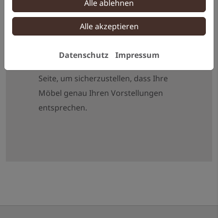
Alle ablehnen
zum Detail und höchster Präzision
herzustellen.
Alle akzeptieren
Beratung und Planung:
Unser Team
steht Ihnen von der Ideenfindung über
Datenschutz
Impressum
die Planung bis zur Fertigstellung zur
Seite, um sicherzustellen, dass Ihre
Möbel genau Ihren Vorstellungen
entsprechen.