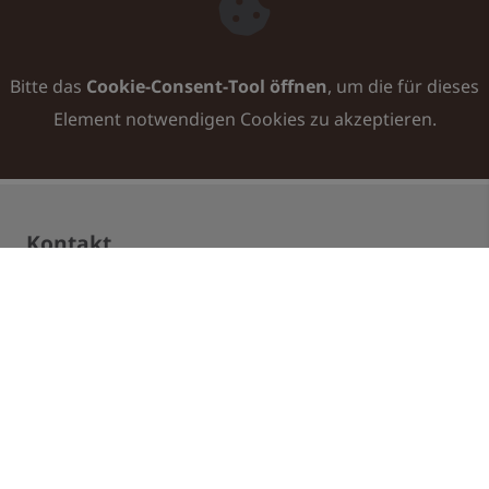
Bitte das
Cookie-Consent-Tool öffnen
, um die für dieses
Element notwendigen Cookies zu akzeptieren.
Kontakt
Christian Nix - TISCHLEREI NIX
Regenbergastr. 14
40625 Düsseldorf
Telefon: 0211 2097354
E-Mail:
info@tischlerei-nix.de