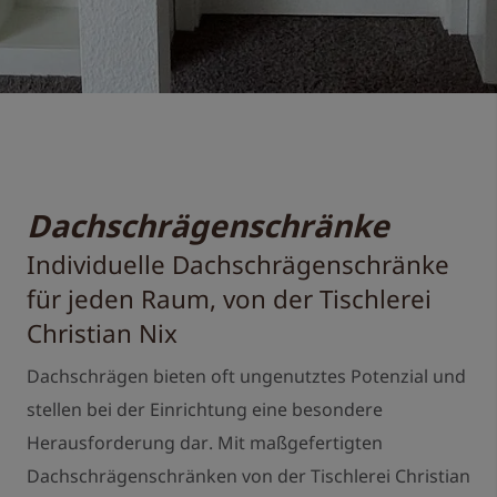
D
a
c
h
s
c
h
r
ä
g
e
n
s
c
h
r
ä
n
k
e
Individuelle Dachschrägenschränke
für jeden Raum, von der Tischlerei
Christian Nix
Dachschrägen bieten oft ungenutztes Potenzial und
stellen bei der Einrichtung eine besondere
Herausforderung dar. Mit maßgefertigten
Dachschrägenschränken von der Tischlerei Christian