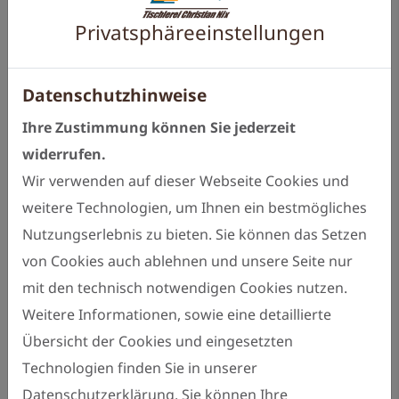
Unsere breite Palette
Privatsphäre­einstellungen
an Leistungen umfasst:
Maßanfertigungen für Dachschrägen:
Datenschutzhinweise
Jede Dachschräge ist anders. Deshalb
Ihre Zustimmung können Sie jederzeit
planen und fertigen wir Schränke exakt
widerrufen.
nach Ihren Raummaßen und
Wir verwenden auf dieser Webseite Cookies und
individuellen Anforderungen.
weitere Technologien, um Ihnen ein bestmögliches
Optimale Raumnutzung:
Nutzungserlebnis zu bieten. Sie können das Setzen
Mit intelligenten Stauraumlösungen
von Cookies auch ablehnen und unsere Seite nur
verwandeln wir schwer nutzbare
mit den technisch notwendigen Cookies nutzen.
Bereiche unter Dachschrägen in
Weitere Informationen, sowie eine detaillierte
praktische und stilvolle
Übersicht der Cookies und eingesetzten
Aufbewahrungsmöglichkeiten.
Technologien finden Sie in unserer
Individuelle Gestaltung:
Datenschutzerklärung. Sie können Ihre