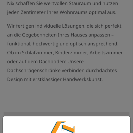
Nix schaffen Sie wertvollen Stauraum und nutzen
jeden Zentimeter Ihres Wohnraums optimal aus.
Wir fertigen individuelle Lösungen, die sich perfekt
an die Gegebenheiten Ihres Hauses anpassen –
funktional, hochwertig und optisch ansprechend.
Ob im Schlafzimmer, Kinderzimmer, Arbeitszimmer
oder auf dem Dachboden: Unsere
Dachschrägenschränke verbinden durchdachtes
Design mit erstklassiger Handwerkskunst.