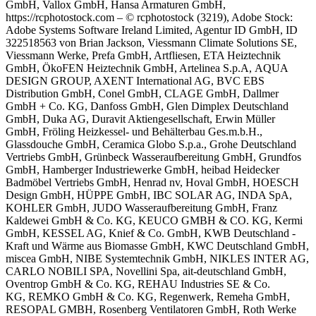
GmbH, Vallox GmbH, Hansa Armaturen GmbH,
https://rcphotostock.com – © rcphotostock (3219), Adobe Stock:
Adobe Systems Software Ireland Limited, Agentur ID GmbH, ID
322518563 von Brian Jackson, Viessmann Climate Solutions SE,
Viessmann Werke, Prefa GmbH, Artfliesen, ETA Heiztechnik
GmbH, ÖkoFEN Heiztechnik GmbH,
Artelinea S.p.A,
AQUA
DESIGN GROUP, AXENT International AG,
BVC EBS
Distribution GmbH,
Conel GmbH,
CLAGE GmbH, Dallmer
GmbH + Co. KG, Danfoss GmbH, Glen Dimplex Deutschland
GmbH, Duka AG, Duravit Aktiengesellschaft, Erwin Müller
GmbH, Fröling Heizkessel- und Behälterbau Ges.m.b.H.,
Glassdouche GmbH, Ceramica Globo S.p.a., Grohe Deutschland
Vertriebs GmbH, Grünbeck Wasseraufbereitung GmbH,
Grundfos
GmbH, Hamberger Industriewerke GmbH, heibad Heidecker
Badmöbel Vertriebs GmbH,
Henrad nv, Hoval GmbH, HOESCH
Design GmbH,
HÜPPE GmbH, IBC SOLAR AG, INDA SpA,
KOHLER GmbH, JUDO Wasseraufbereitung GmbH, Franz
Kaldewei GmbH & Co. KG,
KEUCO GMBH & CO. KG, Kermi
GmbH, KESSEL AG, Knief & Co. GmbH, KWB Deutschland -
Kraft und Wärme aus Biomasse GmbH, KWC Deutschland GmbH,
miscea GmbH, NIBE Systemtechnik GmbH, NIKLES INTER AG,
CARLO NOBILI SPA, Novellini Spa, ait-deutschland GmbH,
Oventrop GmbH & Co. KG, REHAU Industries SE & Co.
KG,
REMKO GmbH & Co. KG, Regenwerk, Remeha GmbH,
RESOPAL GMBH, Rosenberg Ventilatoren GmbH, Roth Werke