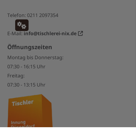
Telefon: 0211 2097354
E-Mail:
info@tischlerei-nix.de
Öffnungszeiten
Montag bis Donnerstag:
07:30 - 16:15 Uhr
Freitag:
07:30 - 13:15 Uhr